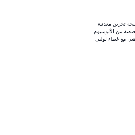
حة تخزين معدنية
صة من الألومنيوم
هبي مع غطاء لولبي