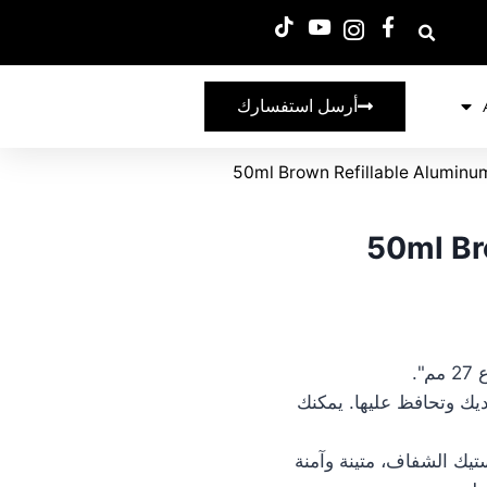
أرسل استفسارك
50ml Brown Refillable Aluminu
50ml Br
".
ديك وتحافظ عليها. يمكنك
ستيك الشفاف، متينة وآمنة