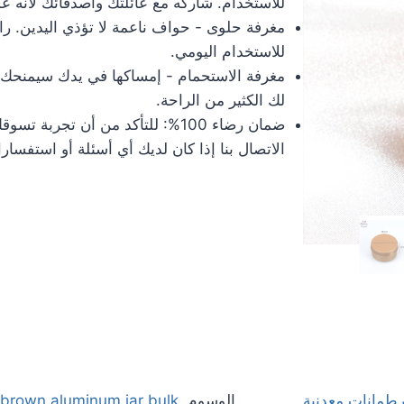
للاستخدام. شاركه مع عائلتك وأصدقائك لأنه ع
مغرفة حلوى - حواف ناعمة لا تؤذي اليدين. رائ
للاستخدام اليومي.
مغرفة الاستحمام - إمساكها في يدك سيمنحك ت
لك الكثير من الراحة.
الاتصال بنا إذا كان لديك أي أسئلة أو استفسار
رطمانات معدنية
الوسوم
,
brown aluminum jar bulk