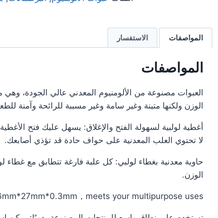
المواصفات
الاستفسار
المواصفات
العبوات مصنوعة من الألومنيوم المعدني عالي الجودة، وهي
الوزن ولكنها متينة وغير سامة وغير مسببة للرائحة وآمنة للطعا
أغطية لولبية لسهولة الفتح والإغلاق: يسهل عليك فتح الأغطية 
لا تحتوي العلب المعدنية على حواف حادة قد تؤذي أصابعك.
حاوية معدنية بغطاء لولبي: كل علبة فارغة تتطابق مع غطاء ل
الوزن.
: 56mm*27mm*0.3mm，meets your multipurpose uses.
تستخدم على نطاق واسع للمنتجات المصنوعة يدويًا: يمكن ا