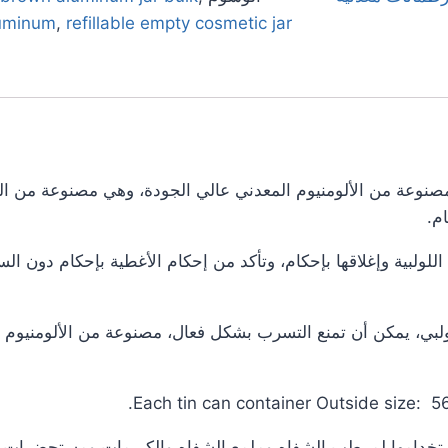
luminum
,
refillable empty cosmetic jar
 مصنوعة من الألومنيوم المعدني عالي الجودة، وهي مصنوعة من 
م.
اللولبية وإغلاقها بإحكام، وتأكد من إحكام الأغطية بإحكام دون ا
ولبي، يمكن أن تمنع التسرب بشكل فعال، مصنوعة من الألومنيوم ع
Each tin can container Outside size
ستخدامها لمرطب الشفاه وملمع الشفاه والكريمات ومستحضرات ا