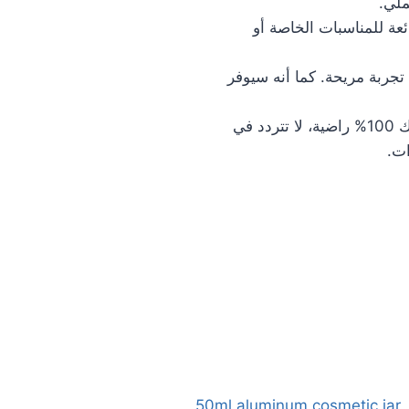
ملي.
عة للمناسبات الخاصة أو
جربة مريحة. كما أنه سيوفر
ضمان رضاء 100%: للتأكد من أن تجربة تسوقك 100% راضية، لا تتردد في
ات.
50ml aluminum cosmetic jar
,