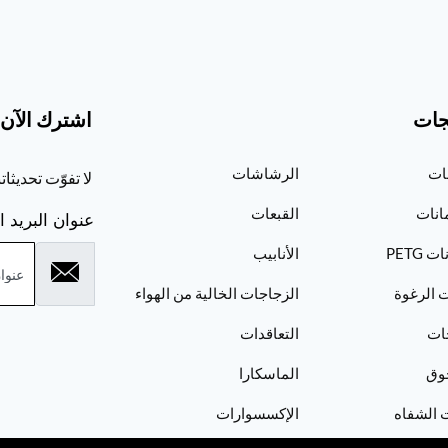
جات
اشترك الآن
ات
الرشاشات
لا تفوّت تحديثا
انات
القبعات
عنوان البريد ا
 PETG
الأنابيب
 الرغوة
الزجاجات الخالية من الهواء
ات
التعاقدات
وق
الماسكارا
 الشفاه
الإكسسوارات