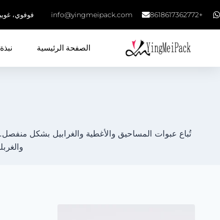
+8618617362772
info@yingmeipack.com
فوفوي، غويب
الصفحة الرئيسية
نبذة 
تُباع عبوات المساحيق والأغطية والغرابيل بشكل منفصل.
والغربل