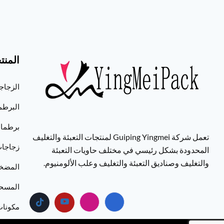
المنت
الزجاج
البرطم
برطمانات
تعمل شركة Guiping Yingmei لمنتجات التعبئة والتغليف
زجاجات
المحدودة بشكل رئيسي في مختلف حاويات التعبئة
والتغليف وصناديق التعبئة والتغليف وعلب الألومنيوم.
المضخ
المسح
مكونات