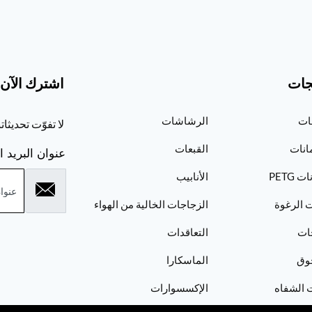
جات
اشترك الآن
ات
الرشاشات
لا تفوّت تحديثا
انات
القبعات
عنوان البريد ا
 PETG
الأنابيب
 الرغوة
الزجاجات الخالية من الهواء
ات
التعاقدات
وق
الماسكارا
 الشفاه
الإكسسوارات