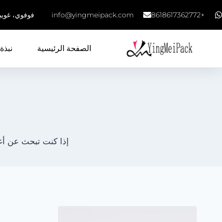
+8618617362772
info@yingmeipack.com
فوفوي، غويب
الصفحة الرئيسية
نبذة 
إذا كنت تبحث عن أغ