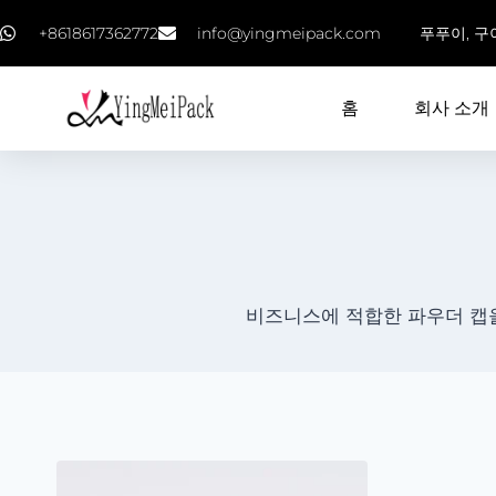
+8618617362772
info@yingmeipack.com
푸푸이, 구
홈
회사 소개
비즈니스에 적합한 파우더 캡을