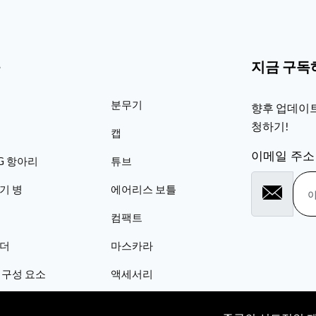
품
지금 구독
분무기
향후 업데이트
청하기!
캡
이메일 주소
TG 항아리
튜브
기 병
에어리스 보틀
컴팩트
더
마스카라
 구성 요소
액세서리