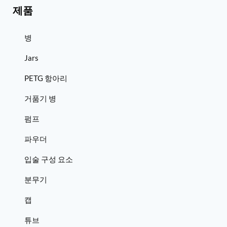
제품
병
Jars
PETG 항아리
거품기 병
펌프
파우더
입술 구성 요소
분무기
캡
튜브