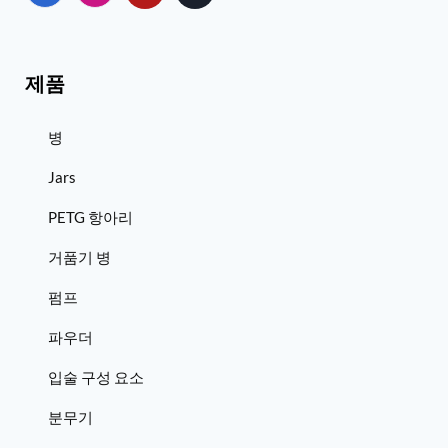
제품
병
Jars
PETG 항아리
거품기 병
펌프
파우더
입술 구성 요소
분무기