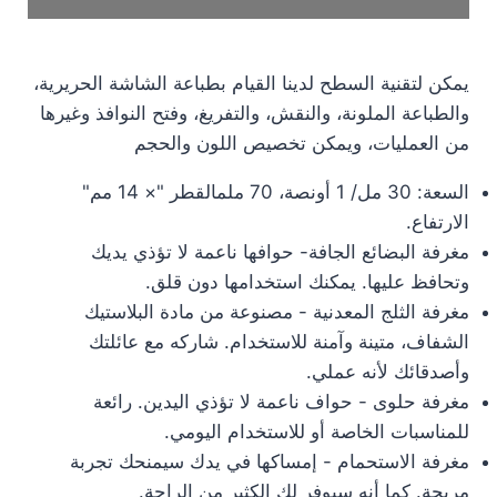
يمكن لتقنية السطح لدينا القيام بطباعة الشاشة الحريرية،
والطباعة الملونة، والنقش، والتفريغ، وفتح النوافذ وغيرها
من العمليات، ويمكن تخصيص اللون والحجم
السعة: 30 مل/ 1 أونصة، 70 ملم
القطر "× 14 مم"
الارتفاع.
مغرفة البضائع الجافة- حوافها ناعمة لا تؤذي يديك
وتحافظ عليها. يمكنك استخدامها دون قلق.
مغرفة الثلج المعدنية - مصنوعة من مادة البلاستيك
الشفاف، متينة وآمنة للاستخدام. شاركه مع عائلتك
وأصدقائك لأنه عملي.
مغرفة حلوى - حواف ناعمة لا تؤذي اليدين. رائعة
للمناسبات الخاصة أو للاستخدام اليومي.
مغرفة الاستحمام - إمساكها في يدك سيمنحك تجربة
مريحة. كما أنه سيوفر لك الكثير من الراحة.