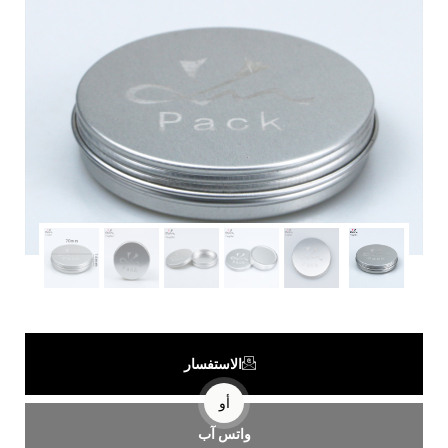
الاستفسار
أو
واتس آب