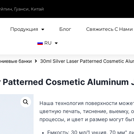
уйпин, Гуанси, Китай
Продукция
Блог
Свяжитесь С Нами
RU
ниевые банки
30ml Silver Laser Patterned Cosmetic Al
r Patterned Cosmetic Aluminum 
Наша технология поверхности може
цветную печать, тиснение, выемку, 
процессы, и цвет и размер могут бы
Емкость: 30 мл/1 унция, 70 мм
" д