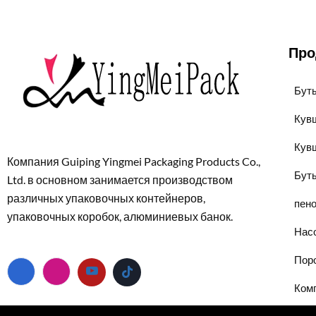
Про
Бут
Кув
Кув
Компания Guiping Yingmei Packaging Products Co.,
Бут
Ltd. в основном занимается производством
различных упаковочных контейнеров,
пен
упаковочных коробок, алюминиевых банок.
Нас
Пор
Комп