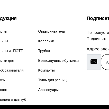
дукция
Подписат
ылки
Опрыскиватели
Не пропусти
Подпишитес
шины
Колпачки
Адрес эле
шины из ПЭТГ
Трубки
ылки для
Безвоздушные бутылки
ообразователя
Компакты
осы
Тушь для ресниц
ошок
Аксессуары
оненты для губ