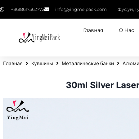
+8618617362772
info@yingmeipack.com
Фуфуй, Г
Главная
О Нас
Главная
Кувшины
Металлические банки
Алюми
30ml Silver Lase