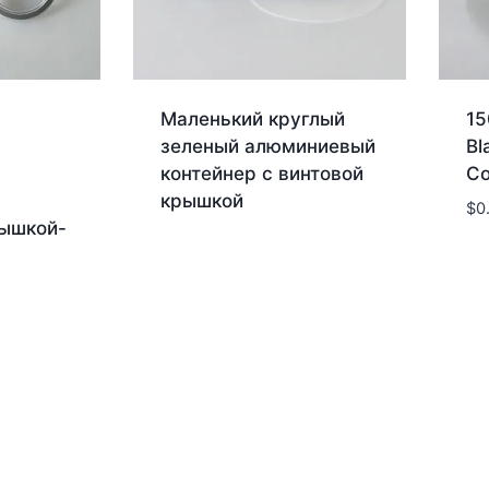
Маленький круглый
15
зеленый алюминиевый
Bl
контейнер с винтовой
Co
крышкой
$
0
рышкой-