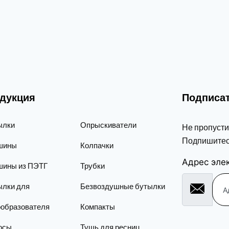
дукция
Подписат
ылки
Опрыскиватели
Не пропусти
Подпишитес
шины
Колпачки
Адрес эле
шины из ПЭТГ
Трубки
ылки для
Безвоздушные бутылки
ообразователя
Компакты
осы
Тушь для ресниц