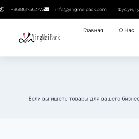
+8618617362772
info@yingmeipack.com
Фуфуй, Г
Главная
О Нас
Если вы ищете товары для вашего бизне