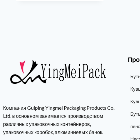
Про
Бут
Кув
Кув
Компания Guiping Yingmei Packaging Products Co.,
Бут
Ltd. в основном занимается производством
различных упаковочных контейнеров,
пен
упаковочных коробок, алюминиевых банок.
Нас