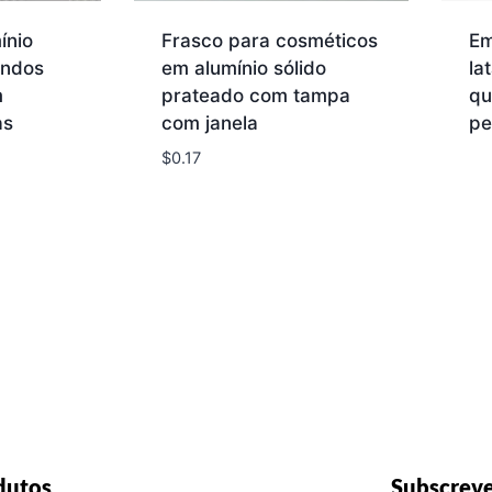
ínio
Frasco para cosméticos
Em
ondos
em alumínio sólido
la
m
prateado com tampa
qu
as
com janela
pe
$
0.17
dutos
Subscreve