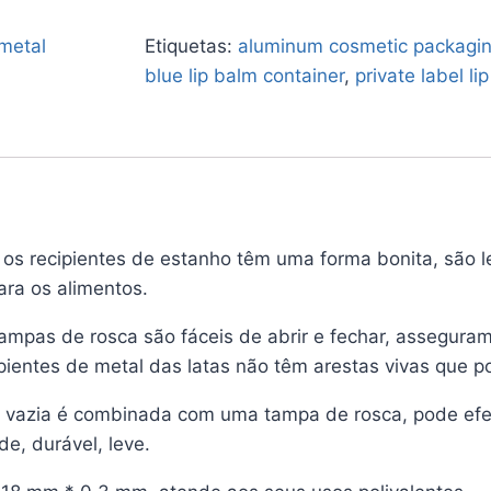
metal
Etiquetas:
aluminum cosmetic packagi
blue lip balm container
,
private label li
, os recipientes de estanho têm uma forma bonita, são 
ra os alimentos.
tampas de rosca são fáceis de abrir e fechar, assegura
ientes de metal das latas não têm arestas vivas que p
a vazia é combinada com uma tampa de rosca, pode efe
e, durável, leve.