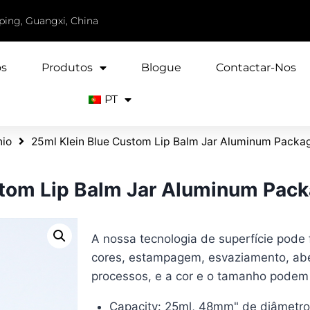
iping, Guangxi, China
ós
Produtos
Blogue
Contactar-Nos
PT
nio
25ml Klein Blue Custom Lip Balm Jar Aluminum Packa
stom Lip Balm Jar Aluminum Pac
A nossa tecnologia de superfície pode 
cores, estampagem, esvaziamento, aber
processos, e a cor e o tamanho podem
Capacity: 25ml, 48mm
" de diâmetro