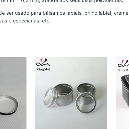
 18 mm * 0,3 mm, atende aos seus usos polivalentes.
 ser usado para bálsamos labiais, brilho labial, creme
s e especiarias, etc.