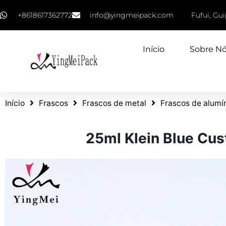
+8618617362772
info@yingmeipack.com
Fufui, Gu
Início
Sobre N
Início
Frascos
Frascos de metal
Frascos de alumí
25ml Klein Blue Cu