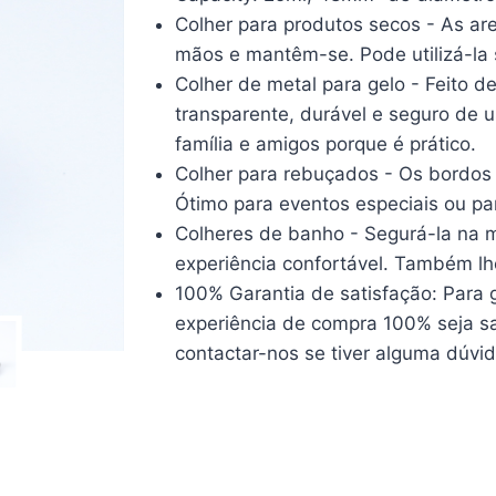
Colher para produtos secos - As ar
mãos e mantêm-se. Pode utilizá-la
Colher de metal para gelo - Feito de
transparente, durável e seguro de u
família e amigos porque é prático.
Colher para rebuçados - Os bordos
Ótimo para eventos especiais ou par
Colheres de banho - Segurá-la na 
experiência confortável. Também lh
100% Garantia de satisfação: Para g
experiência de compra 100% seja sat
contactar-nos se tiver alguma dúvi