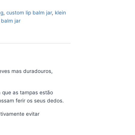
ng
,
custom lip balm jar
,
klein
p balm jar
leves mas duradouros,
m que as tampas estão
ossam ferir os seus dedos.
tivamente evitar