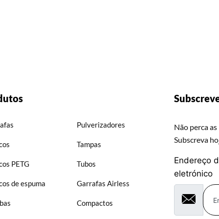
dutos
Subscreve
afas
Pulverizadores
Não perca as 
Subscreva h
cos
Tampas
Endereço d
cos PETG
Tubos
eletrónico
cos de espuma
Garrafas Airless
bas
Compactos