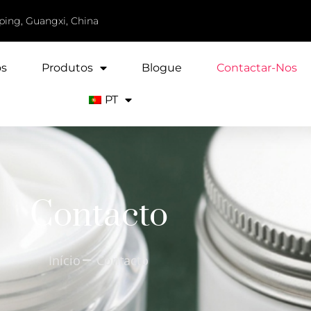
iping, Guangxi, China
ós
Produtos
Blogue
Contactar-Nos
PT
Contacto
Início
Contacto