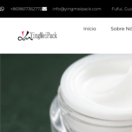
+8618617362772
info@yingmeipack.com
Fufui, Gu
Início
Sobre N