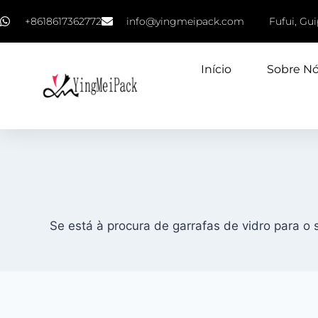
+8618617362772
info@yingmeipack.com
Fufui, Gu
Início
Sobre N
Se está à procura de garrafas de vidro para o