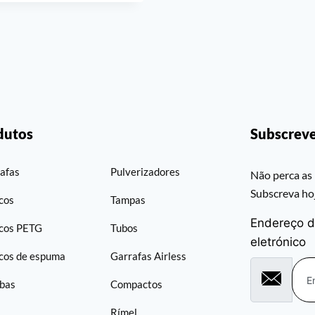
dutos
Subscreve
afas
Pulverizadores
Não perca as 
Subscreva h
cos
Tampas
Endereço d
cos PETG
Tubos
eletrónico
cos de espuma
Garrafas Airless
bas
Compactos
Rímel