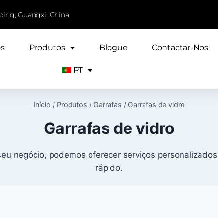
iping, Guangxi, China
ós
Produtos
Blogue
Contactar-Nos
PT
Início
/
Produtos
/
Garrafas
/
Garrafas de vidro
Garrafas de vidro
 seu negócio, podemos oferecer serviços personalizados
rápido.