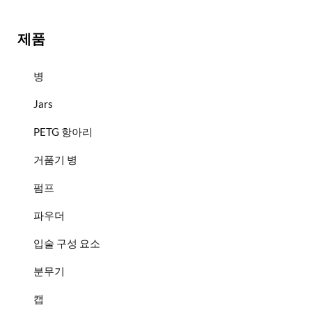
제품
병
Jars
PETG 항아리
거품기 병
펌프
파우더
입술 구성 요소
분무기
캡