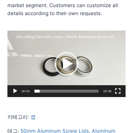
market segment. Customers can customize all
details according to their own requests.
동
영
상
플
레
이
어
00:00
00:38
카테고리:
캡
태그:
50mm Aluminum Screw Lids
,
Aluminum