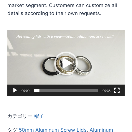
market segment. Customers can customize all
details according to their own requests.
動
画
プ
レ
ー
ヤ
ー
00:00
00:38
カテゴリー
帽子
タグ
50mm Aluminum Screw Lids
,
Aluminum