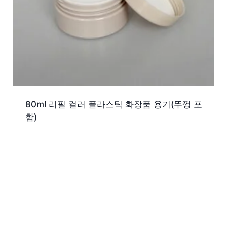
80ml 리필 컬러 플라스틱 화장품 용기(뚜껑 포
함)