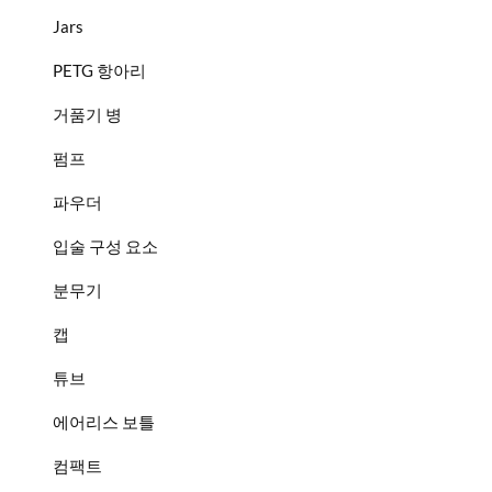
Jars
PETG 항아리
거품기 병
펌프
파우더
입술 구성 요소
분무기
캡
튜브
에어리스 보틀
컴팩트