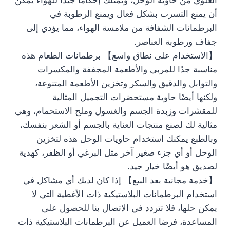
العلوي من حاوية الوحل، وتمتلك إحكامًا جيدًا للهواء يمكن
أن يمنع التسرب بشكل فعال ويمنع الرطوبة في
البرطمانات الشفافة من ملامسة الهواء، مما يؤدي إلى
جفاف ورطوبة العناصر.
【الاستخدام على نطاق واسع】 برطمانات الطعام هذه
مناسبة جدًا للمربى والأطعمة المجففة والمكسرات
والتوابل والدقيق والسكر وتخزين الأطعمة المتنوعة،
ولكنها أيضًا حاوية مستحضرات التجميل المثالية
للمقشرات وزبدة الجسم والغسول وملح الاستحمام، وهي
مثالية لك لصنع منتجات العناية بالجسم أو الشعر بنفسك،
وبالطبع يمكنك استخدام حاويات الوحل هذه لتخزين
الوحل أو أي جزء صغير آخر مثل البرغي أو الظفر، كهدية
لصديق هو أيضًا خيار جيد.
【خدمة مجانية بعد البيع】 إذا كان لديك أي مشاكل في
استخدام البرطمانات البلاستيكية ذات الأغطية التي لا
يمكن حلها، فلا تتردد في الاتصال بنا للحصول على
المساعدة، فرضا العميل عن البرطمانات البلاستيكية ذات