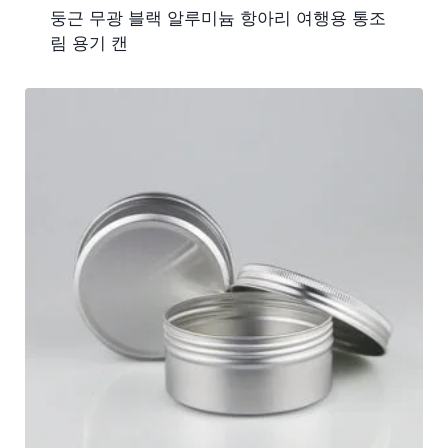
둥근 무광 블랙 알루미늄 항아리 여행용 통조
림 용기 캔