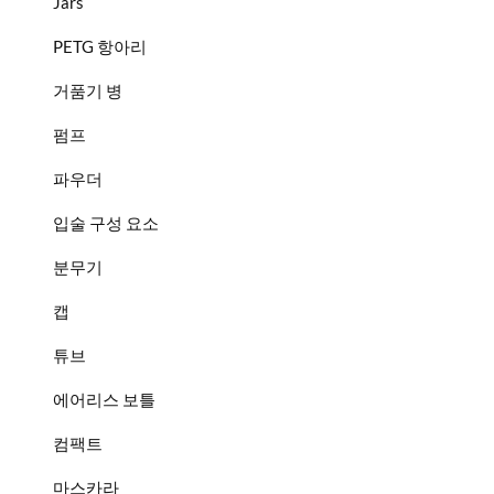
Jars
PETG 항아리
거품기 병
펌프
파우더
입술 구성 요소
분무기
캡
튜브
에어리스 보틀
컴팩트
마스카라