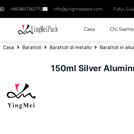
+8618617362772
info@yingmeipack.com
Fufui, Gu
Casa
Chi Siamo
Casa
Barattoli
Barattoli di metallo
Barattoli in all
150ml Silver Alumi