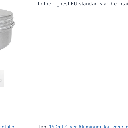
to the highest EU standards and contai
metallo
Tag:
150ml Silver Aluminum Jar
,
vaso in