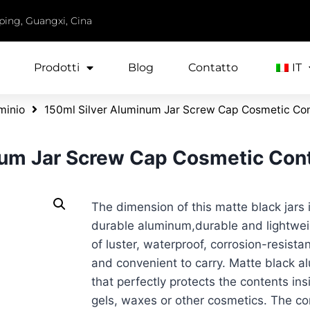
iping, Guangxi, Cina
Prodotti
Blog
Contatto
IT
uminio
150ml Silver Aluminum Jar Screw Cap Cosmetic Con
num Jar Screw Cap Cosmetic Con
The dimension of this matte black jars
durable aluminum,durable and lightwei
of luster, waterproof, corrosion-resistan
and convenient to carry. Matte black a
that perfectly protects the contents ins
gels, waxes or other cosmetics. The c