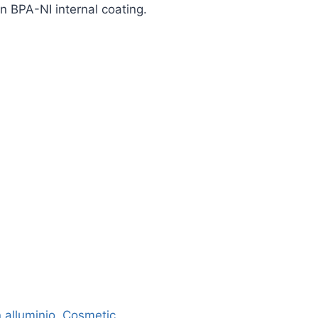
n BPA-NI internal coating.
 alluminio
,
Cosmetic