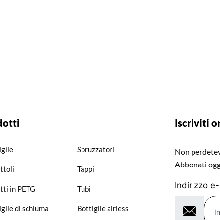
dotti
Iscriviti o
iglie
Spruzzatori
Non perdetevi
Abbonati ogg
ttoli
Tappi
Indirizzo e
tti in PETG
Tubi
iglie di schiuma
Bottiglie airless