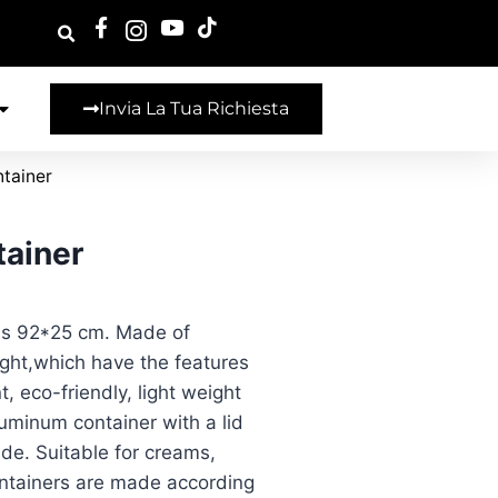
Invia La Tua Richiesta
tainer
tainer
 is 92*25 cm. Made of
ght,which have the features
t, eco-friendly, light weight
luminum container with a lid
ide. Suitable for creams,
ontainers are made according