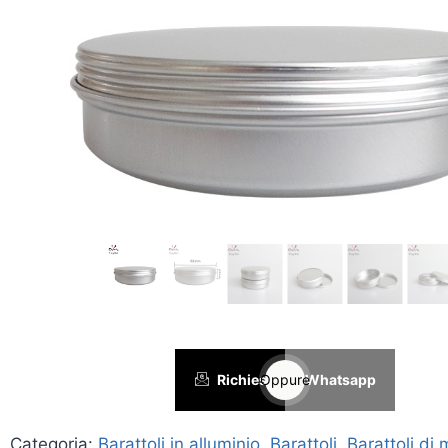
Richiesta
Oppure
Whatsapp
Categoria:
Barattoli in alluminio
,
Barattoli
,
Barattoli di 