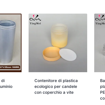
 di
Contenitore di plastica
Ba
luminio
ecologico per candele
pl
con coperchio a vite
PE
co