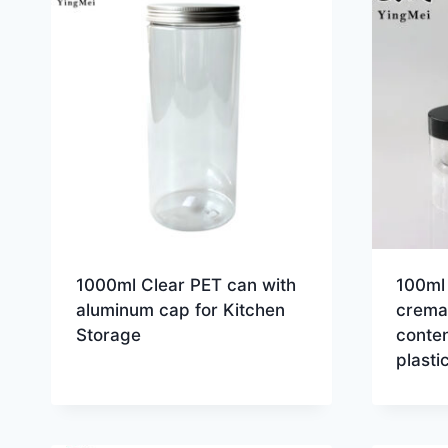
1000ml Clear PET can with
100ml 
aluminum cap for Kitchen
crema
Storage
conten
plasti