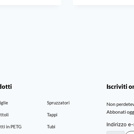
dotti
Iscriviti o
iglie
Spruzzatori
Non perdetevi
Abbonati ogg
ttoli
Tappi
Indirizzo e
tti in PETG
Tubi