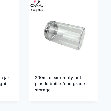
c jar
200ml clear empty pet
ight
plastic bottle food grade
storage