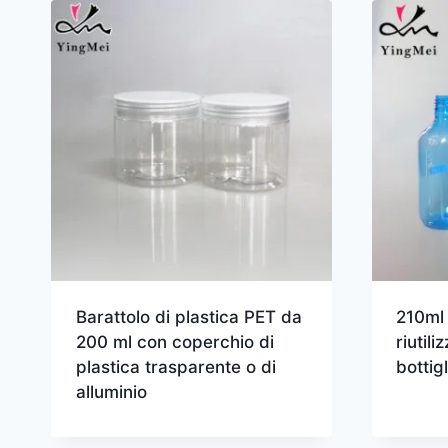
Barattolo di plastica PET da
210ml 
200 ml con coperchio di
riutil
plastica trasparente o di
bottig
alluminio