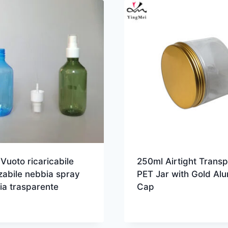
Vuoto ricaricabile
250ml Airtight Transp
izzabile nebbia spray
PET Jar with Gold Al
lia trasparente
Cap