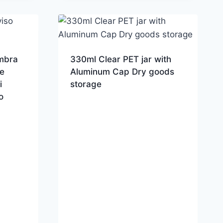
mbra
330ml Clear PET jar with
e
Aluminum Cap Dry goods
i
storage
o