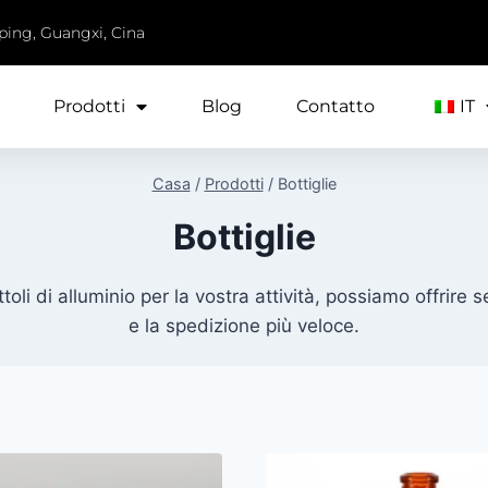
iping, Guangxi, Cina
Prodotti
Blog
Contatto
IT
Casa
/
Prodotti
/
Bottiglie
Bottiglie
ttoli di alluminio per la vostra attività, possiamo offrire s
e la spedizione più veloce.