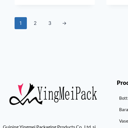
1
2
3
→
Pro
Bott
Bara
Vase
Guiping Yingmei Packaging Products Co., Ltd. si