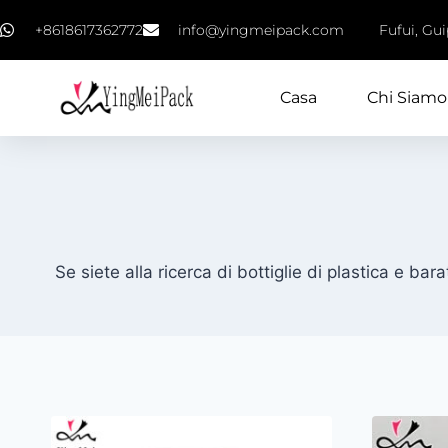
+8618617362772
info@yingmeipack.com
Fufui, Gu
Casa
Chi Siamo
Se siete alla ricerca di bottiglie di plastica e bara