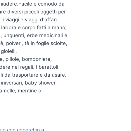
 chiudere.Facile e comodo da
 diversi piccoli oggetti per
 viaggi e viaggi d'affari.
r labbra e corpo fatti a mano,
i, unguenti, erbe medicinali e
 polveri, tè in foglie sciolte,
gioielli.
e, pillole, bomboniere,
re nei regali. I barattoli
ili da trasportare e da usare.
 anniversari, baby shower
ramelle, mentine o
inio con coperchio a