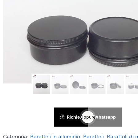
Richiesta
Oppure
Whatsapp
Categoria:
Barattoli in alluminio
,
Barattoli
,
Barattoli di 