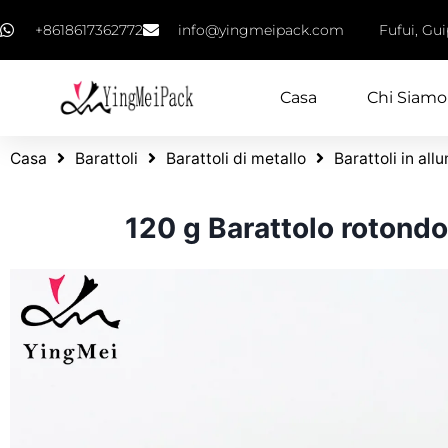
+8618617362772
info@yingmeipack.com
Fufui, Gu
Casa
Chi Siamo
Casa
Barattoli
Barattoli di metallo
Barattoli in all
120 g Barattolo rotondo 