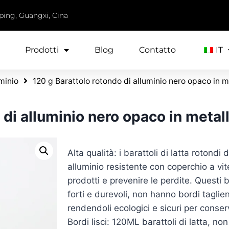
iping, Guangxi, Cina
Prodotti
Blog
Contatto
IT
uminio
120 g Barattolo rotondo di alluminio nero opaco in me
di alluminio nero opaco in metallo
Alta qualità: i barattoli di latta rotondi
alluminio resistente con coperchio a vite
prodotti e prevenire le perdite. Questi b
forti e durevoli, non hanno bordi taglient
rendendoli ecologici e sicuri per conserv
Bordi lisci: 120ML barattoli di latta, no