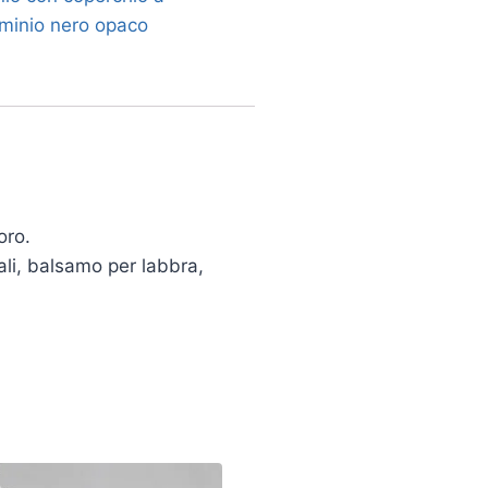
luminio nero opaco
oro.
nali, balsamo per labbra,