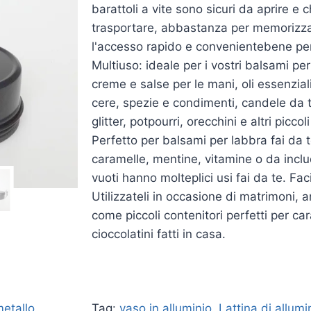
barattoli a vite sono sicuri da aprire e
trasportare, abbastanza per memorizzare
l'accesso rapido e convenientebene per i
Multiuso: ideale per i vostri balsami pe
creme e salse per le mani, oli essenzial
cere, spezie e condimenti, candele da tè,
glitter, potpourri, orecchini e altri piccoli 
Perfetto per balsami per labbra fai da t
caramelle, mentine, vitamine o da include
vuoti hanno molteplici usi fai da te. Fac
Utilizzateli in occasione di matrimoni,
come piccoli contenitori perfetti per ca
cioccolatini fatti in casa.
metallo
Tag:
vaso in alluminio
,
Lattina di allum