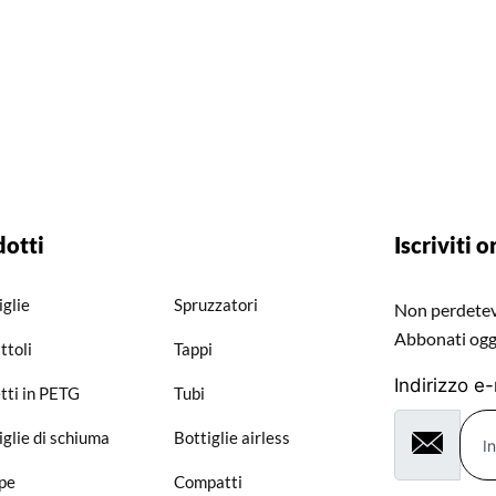
dotti
Iscriviti o
iglie
Spruzzatori
Non perdetevi
Abbonati ogg
ttoli
Tappi
Indirizzo e
tti in PETG
Tubi
iglie di schiuma
Bottiglie airless
pe
Compatti