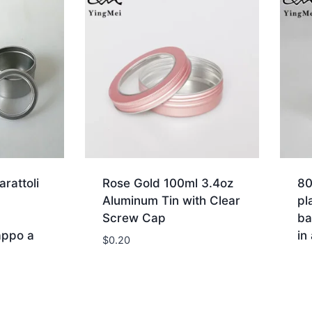
arattoli
Rose Gold 100ml 3.4oz
80
Aluminum Tin with Clear
pl
Screw Cap
ba
appo a
in
$
0.20