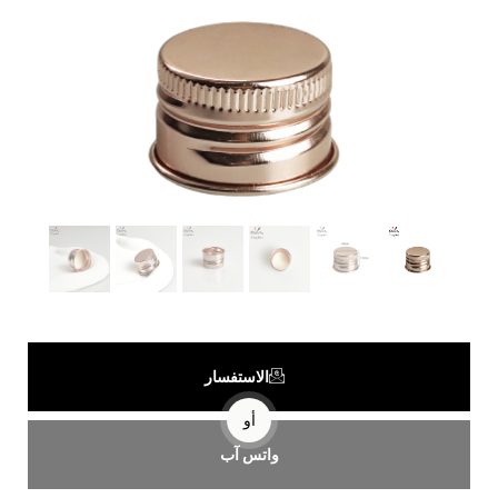
الاستفسار
أو
واتس آب