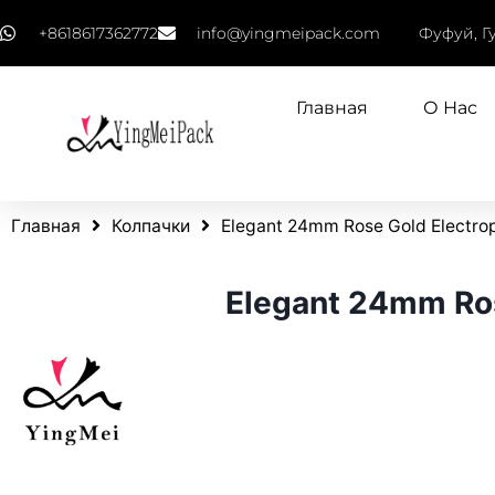
+8618617362772
info@yingmeipack.com
Фуфуй, Г
Главная
О Нас
Главная
Колпачки
Elegant 24mm Rose Gold Electro
Elegant 24mm Ros