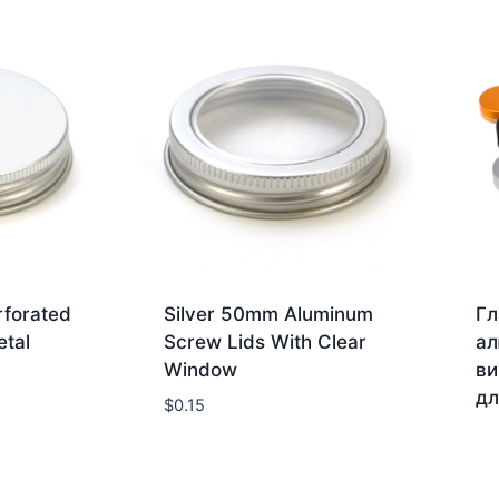
rforated
Silver 50mm Aluminum
Гл
tal
Screw Lids With Clear
ал
Window
ви
дл
$
0.15