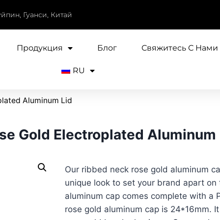
уйпин, Гуанси, Китай
Продукция
Блог
Свяжитесь С Нами
RU
plated Aluminum Lid
e Gold Electroplated Aluminum 
Our ribbed neck rose gold aluminum cap
unique look to set your brand apart on t
aluminum cap comes complete with a PE
rose gold aluminum cap is 24*16mm. It