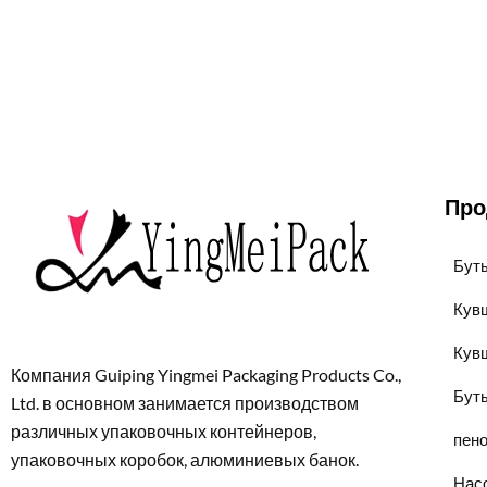
Про
Бут
Кув
Кув
Компания Guiping Yingmei Packaging Products Co.,
Бут
Ltd. в основном занимается производством
различных упаковочных контейнеров,
пен
упаковочных коробок, алюминиевых банок.
Нас