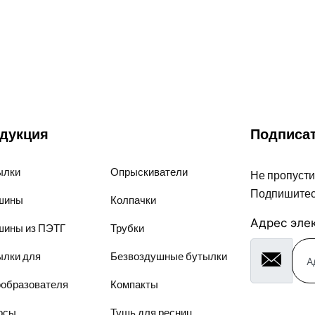
дукция
Подписат
ылки
Опрыскиватели
Не пропусти
Подпишитес
шины
Колпачки
Адрес эле
шины из ПЭТГ
Трубки
ылки для
Безвоздушные бутылки
ообразователя
Компакты
осы
Тушь для ресниц