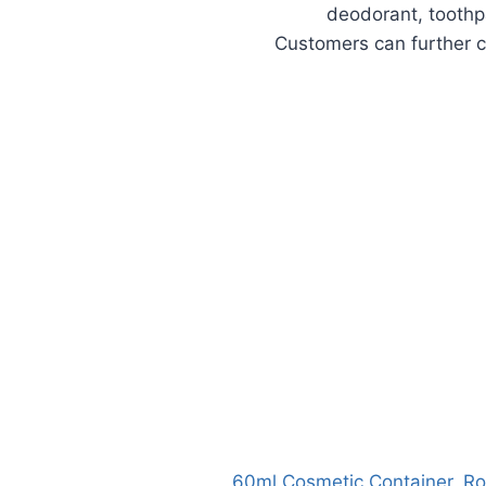
deodorant, toothpa
Customers can further c
60ml Cosmetic Container
,
Ro