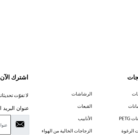
جات
اشترك الآن
ات
الرشاشات
لا تفوّت تحديثا
انات
القبعات
عنوان البريد ا
 PETG
الأنابيب
 الرغوة
الزجاجات الخالية من الهواء