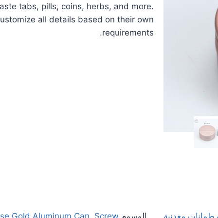
ste tabs, pills, coins, herbs, and more.
ustomize all details based on their own
requirements.
رطمانات معدنية
الوسوم
Screw
,
se Gold Aluminum Can