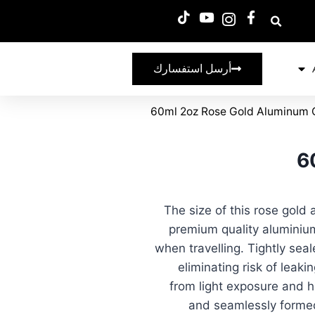
أرسل استفسارك
60ml 2oz Rose Gold Aluminum 
6
The size of this rose gold
premium quality aluminium
when travelling. Tightly sea
eliminating risk of leak
from light exposure and 
and seamlessly formed