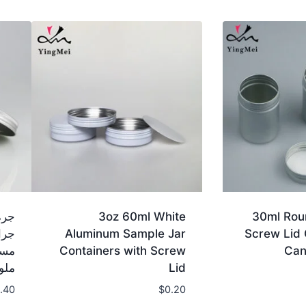
3oz 60ml White
30ml Rou
Screw Lid 
Aluminum Sample Jar
جرا
Can
Containers with Screw
مست
Lid
ملو
.40
$
0.20