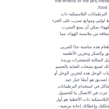
the effects of the jars,thes
food 
برطمانات البلاستيكية ذات
يط لولبي وموانع تسرب على الجزء
للهواء يمكن أن يمنع التسرب
فافة من ملامسة الهواء، مما
م هذه مناسبة جدًا للمربى
يق والسكر وتخزين الأطعمة
يل المثالية للمقشرات وزبدة
ك لصنع منتجات العناية بالجسم
يات الوحل هذه لتخزين الوحل أو
لصديق هو أيضًا خيار جيد.
شاكل في استخدام البرطمانات
ا تتردد في الاتصال بنا للحصول
بلاستيكية ذات الأغطية هو أول
شكلتك وإعطائك إجابة مرضية ،