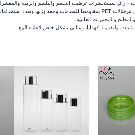
ت - رائع لمستحضرات ترطيب الجسم والبلسم والزبدة والمقشرا
تتميز العبوات البلاستيكية المصنوعة من بلاستيك البولي إيثيلين تيرفثالات PET بمقاومتها للصدمات وخفة و
والمطبخ والمختبرات العلمية.
مات، ولتقديمه كهدايا، ومثالي بشكل خاص لإعادة البيع.