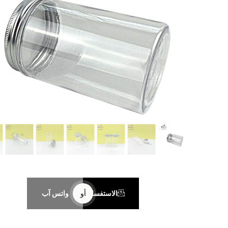
الاستفسار
أو
واتس آب