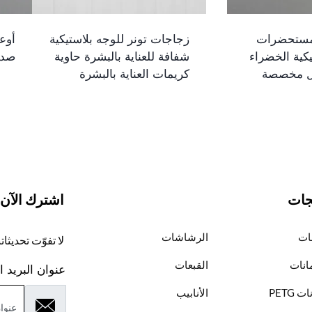
مستحضرات
زجاجات تونر للوجه بلاستيكية
أوع
يكية الخضراء
شفافة للعناية بالبشرة حاوية
صدي
كريمات العناية بالبشرة
جات
اشترك الآن
ات
الرشاشات
لا تفوّت تحديثا
انات
القبعات
عنوان البريد ا
 PETG
الأنابيب