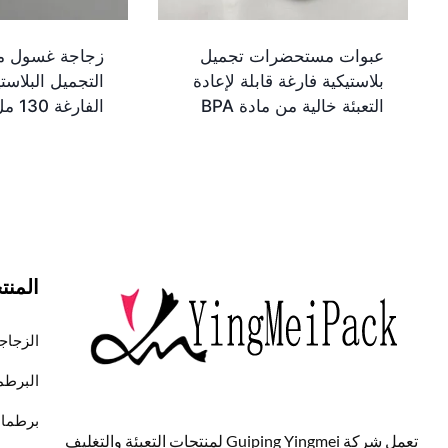
عبوات مستحضرات تجميل
زجاجة غسول 
بلاستيكية فارغة قابلة لإعادة
التجميل البلاست
التعبئة خالية من مادة BPA
الفارغة 130 مل مخصصة
المنت
الزجاج
البرطم
برطمانات
تعمل شركة Guiping Yingmei لمنتجات التعبئة والتغليف