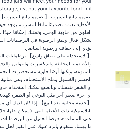
e food jars will meet your needs for your
storage,just put your favourite food in it.
تصميم مانع للتسرب 【تصميم مانع للتسرب】 ال
الأغطية تعتمد تصميمًا مانعًا للتسرب، يوجد خ
العلوي من حاوية الوحل، وتمتلك إحكامًا جيدًا 
بشكل فعال ويمنع الرطوبة في البرطمانات الش
يؤدي إلى جفاف ورطوبة العناصر.
【الاستخدام على نطاق واسع】 برطمانات الطعا
والأطعمة المجففة والمكسرات والتوابل والدق
المتنوعة، ولكنها أيضًا حاوية مستحضرات التجم
الجسم والغسول وملح الاستحمام، وهي مثالية ل
أو الشعر بنفسك، وبالطبع يمكنك استخدام حاو
أي جزء صغير آخر مثل البرغي أو الظفر، كهدية 
【خدمة مجانية بعد البيع】 إذا كان لديك أي م
البلاستيكية ذات الأغطية التي لا يمكن حلها، فل
على المساعدة، فرضا العميل عن البرطمانات ال
ما يهمنا. سنقوم بالرد عليك على الفور لحل م