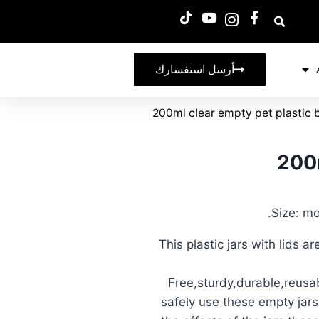
أرسل استفسارك
200ml clear empty pet plastic 
200m
Size: m
【High Quality Material】This plastic jars wit
Free,sturdy,durable,reusa
safely use these empty jars 