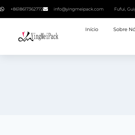
+8618617362772
info@yingmeipack.com
Fufui, Gu
Início
Sobre N