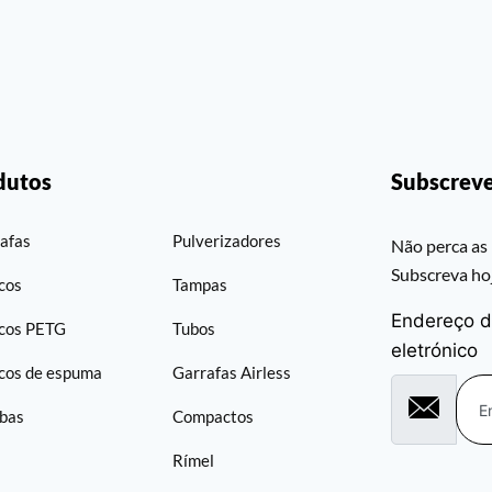
dutos
Subscreve
afas
Pulverizadores
Não perca as 
Subscreva h
cos
Tampas
Endereço d
cos PETG
Tubos
eletrónico
cos de espuma
Garrafas Airless
bas
Compactos
Rímel