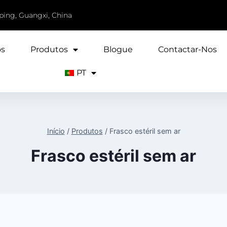
iping, Guangxi, China
ós
Produtos
Blogue
Contactar-Nos
PT
Início
/
Produtos
/
Frasco estéril sem ar
Frasco estéril sem ar