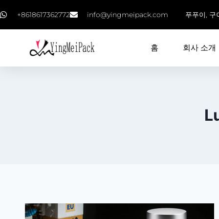
+8618617362772
info@yingmeipack.com
푸푸이, 구
홈
회사 소개
L