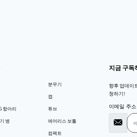
품
지금 구독
분무기
향후 업데이트
청하기!
캡
이메일 주소
TG 항아리
튜브
기 병
에어리스 보틀
컴팩트