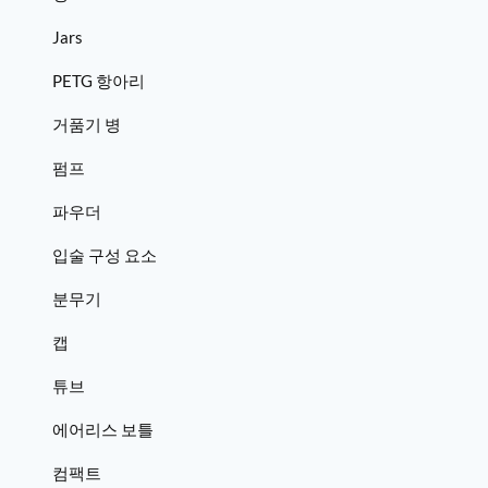
Jars
PETG 항아리
거품기 병
펌프
파우더
입술 구성 요소
분무기
캡
튜브
에어리스 보틀
컴팩트