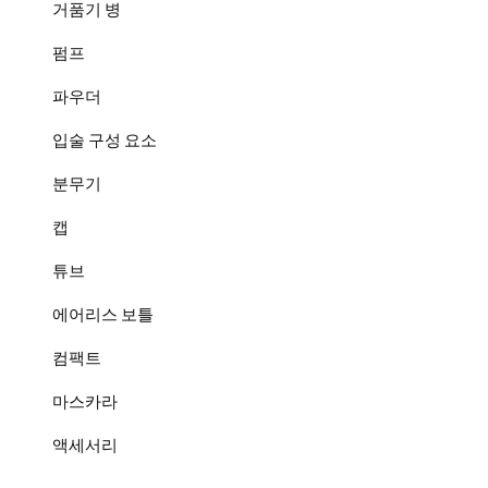
거품기 병
펌프
파우더
입술 구성 요소
분무기
캡
튜브
에어리스 보틀
컴팩트
마스카라
액세서리