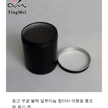
둥근 무광 블랙 알루미늄 항아리 여행용 통조
림 용기 캔