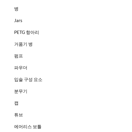
병
Jars
PETG 항아리
거품기 병
펌프
파우더
입술 구성 요소
분무기
캡
튜브
에어리스 보틀