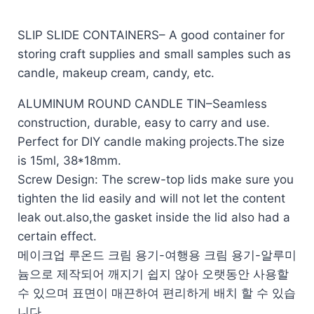
SLIP SLIDE CONTAINERS– A good container for
storing craft supplies and small samples such as
candle, makeup cream, candy, etc.
ALUMINUM ROUND CANDLE TIN–Seamless
construction, durable, easy to carry and use.
Perfect for DIY candle making projects.The size
is 15ml, 38*18mm.
Screw Design: The screw-top lids make sure you
tighten the lid easily and will not let the content
leak out.also,the gasket inside the lid also had a
certain effect.
메이크업 루온드 크림 용기-여행용 크림 용기-알루미
늄으로 제작되어 깨지기 쉽지 않아 오랫동안 사용할
수 있으며 표면이 매끈하여 편리하게 배치 할 수 있습
니다.