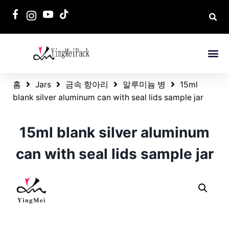
홈
Jars
금속 항아리
알루미늄 병
15ml
blank silver aluminum can with seal lids sample jar
15ml blank silver aluminum
can with seal lids sample jar