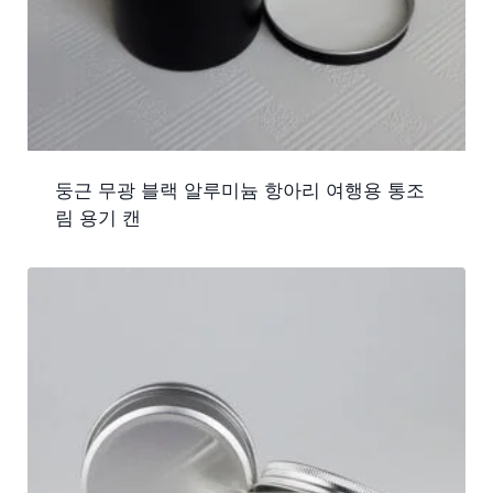
둥근 무광 블랙 알루미늄 항아리 여행용 통조
림 용기 캔