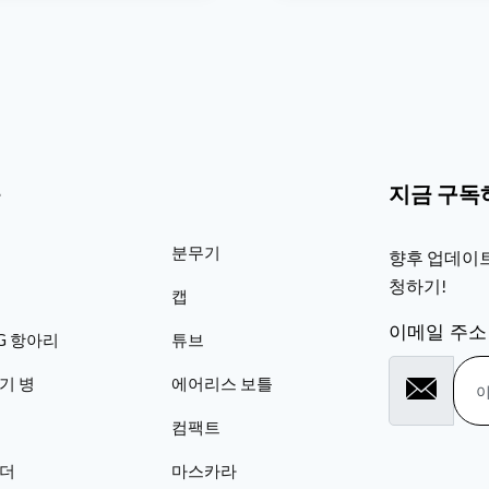
품
지금 구독
분무기
향후 업데이트
청하기!
캡
이메일 주소
TG 항아리
튜브
기 병
에어리스 보틀
컴팩트
더
마스카라