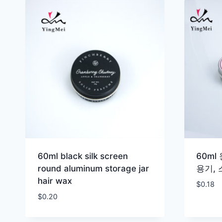
60ml black silk screen
60ml
round aluminum storage jar
용기,
hair wax
$
0.18
$
0.20