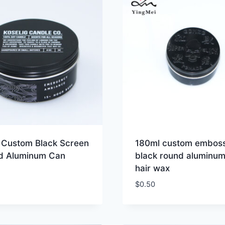
 Custom Black Screen
180ml custom embos
ed Aluminum Can
black round aluminum
hair wax
$
0.50