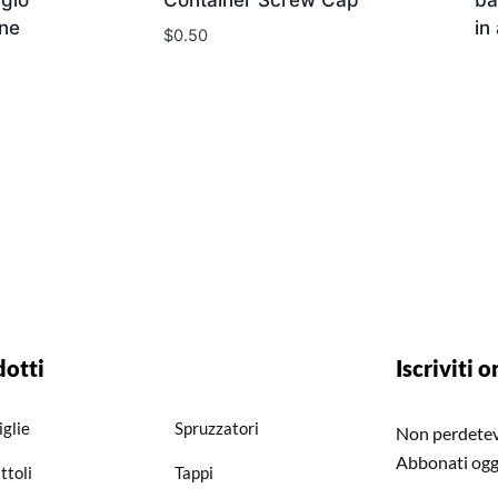
ggio
Container Screw Cap
ba
ine
in
$
0.50
dotti
Iscriviti o
iglie
Spruzzatori
Non perdetevi
Abbonati ogg
ttoli
Tappi