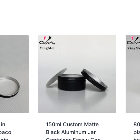
 in
150ml Custom Matte
80
opaco
Black Aluminum Jar
pl