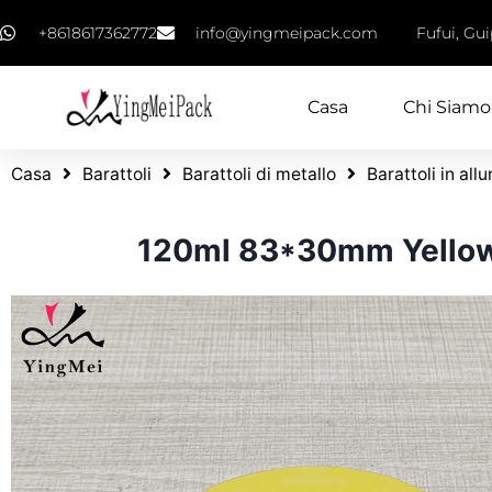
+8618617362772
info@yingmeipack.com
Fufui, Gu
Casa
Chi Siamo
Casa
Barattoli
Barattoli di metallo
Barattoli in all
120ml 83*30mm Yellow