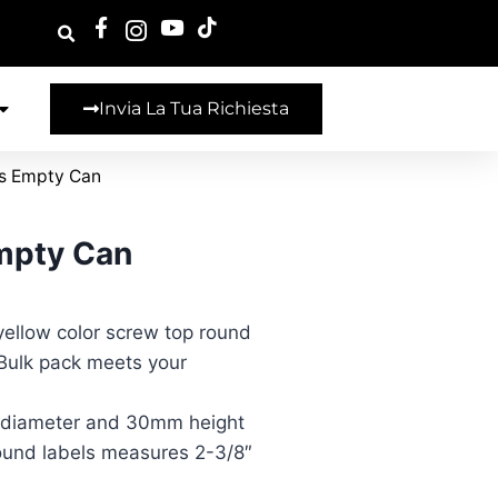
Invia La Tua Richiesta
s Empty Can
mpty Can
yellow color screw top round
 Bulk pack meets your
n diameter and 30mm height
 round labels measures 2-3/8″