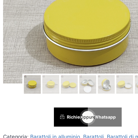
Richiesta
Oppure
Whatsapp
Categoria:
Barattoli in alluminio
,
Barattoli
,
Barattoli di 