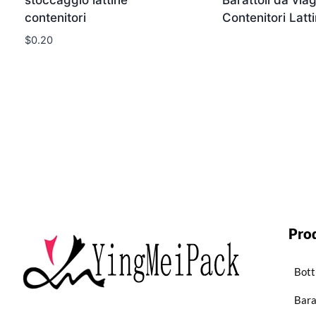
stoccaggio lattine
Barattoli da via
contenitori
Contenitori Latt
$
0.20
Pro
Bott
Bara