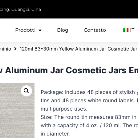
iping, Guangxi, Cina
Prodotti
Blog
Contatto
IT
uminio
120ml 83*30mm Yellow Aluminum Jar Cosmetic Jar
 Aluminum Jar Cosmetic Jars E
Package: Includes 48 pieces of stylish 
tins and 48 pieces white round labels.
multipurpose uses.
Size: The round tin measures 83mm i
with a capacity of 4 oz. / 120 ml. The
in diameter.