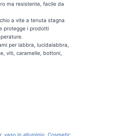
ero ma resistente, facile da
rchio a vite a tenuta stagna
 e protegge i prodotti
mperature.
sami per labbra, lucidalabbra,
e, viti, caramelle, bottoni,
r
,
vaso in alluminio
,
Cosmetic