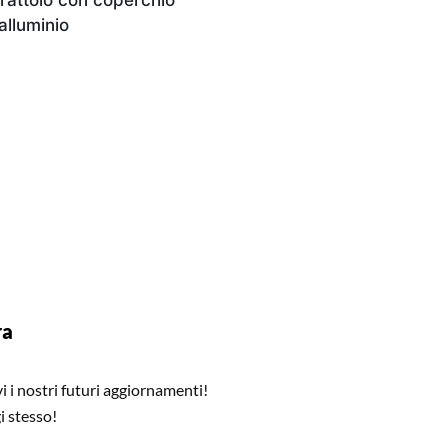
rattolo con coperchio
 alluminio
ra
 i nostri futuri aggiornamenti!
i stesso!