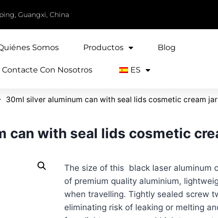
iping, Guangxi, China
Quiénes Somos
Productos
Blog
Contacte Con Nosotros
ES
30ml silver aluminum can with seal lids cosmetic cream jar
 can with seal lids cosmetic cre
The size of this black laser aluminum 
of premium quality aluminium, lightweig
when travelling. Tightly sealed screw tw
eliminating risk of leaking or melting a