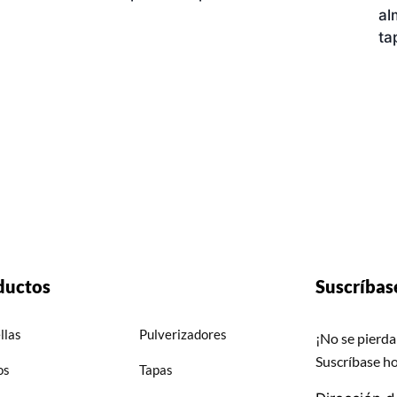
al
ta
ductos
Suscríbas
llas
Pulverizadores
¡No se pierda
Suscríbase h
os
Tapas