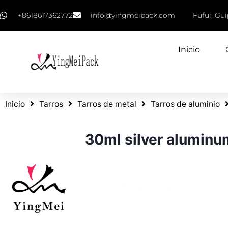
+8618617362772
info@yingmeipack.com
Fufui, Gu
Inicio
Inicio
Tarros
Tarros de metal
Tarros de aluminio
30ml silver aluminum