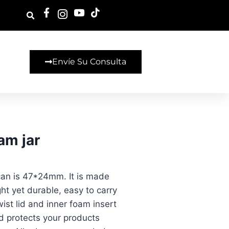
Envíe Su Consulta
am jar
can is 47*24mm. It is made
ht yet durable, easy to carry
ist lid and inner foam insert
nd protects your products