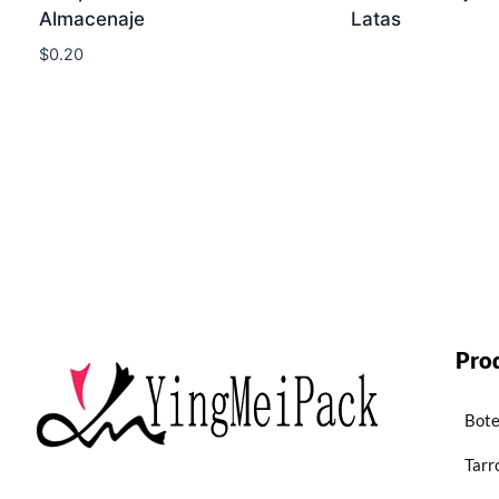
Almacenaje
Latas
$
0.20
Pro
Bote
Tarr