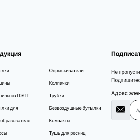
дукция
Подписат
ылки
Опрыскиватели
Не пропусти
Подпишитес
шины
Колпачки
Адрес эле
шины из ПЭТГ
Трубки
ылки для
Безвоздушные бутылки
ообразователя
Компакты
осы
Тушь для ресниц