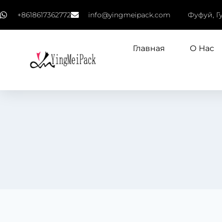
+8618617362772
info@yingmeipack.com
Фуфуй, Г
Главная
О Нас