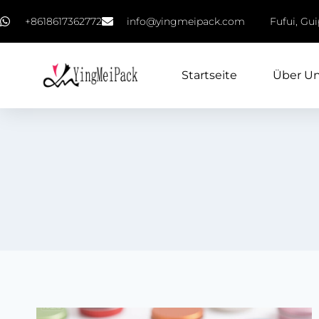
+8618617362772
info@yingmeipack.com
Fufui, Gu
Startseite
Über U