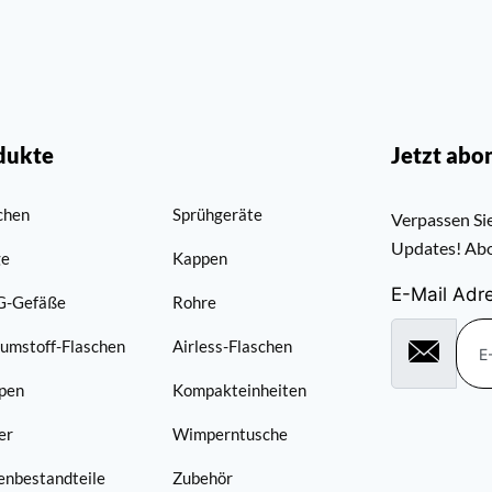
dukte
Jetzt abo
chen
Sprühgeräte
Verpassen Sie
Updates! Abo
ge
Kappen
E-Mail Adr
G-Gefäße
Rohre
umstoff-Flaschen
Airless-Flaschen
pen
Kompakteinheiten
er
Wimperntusche
enbestandteile
Zubehör