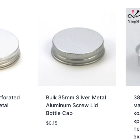
rforated
Bulk 35mm Silver Metal
38
tal
Aluminum Screw Lid
ма
Bottle Cap
ко
кр
$
0.15
пе
в