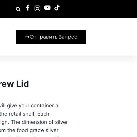
Отправить Запрос
ew Lid
ll give your container a
he retail shelf. Each
gn. The dimension of silver
om the food grade silver