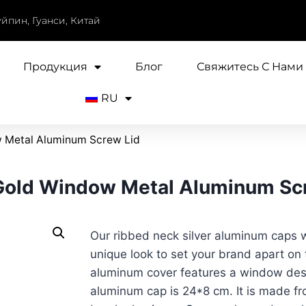
уйпин, Гуанси, Китай
Продукция
Блог
Свяжитесь С Нами
RU
Metal Aluminum Screw Lid
old Window Metal Aluminum Scr
Our ribbed neck silver aluminum caps wi
unique look to set your brand apart on t
aluminum cover features a window desi
aluminum cap is 24*8 cm. It is made fr