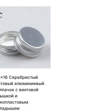
×16 Серебристый
товый алюминиевый
лпачок с винтовой
ышкой и
нопластовым
кладышем