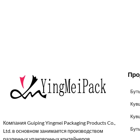
Про
Бут
Кув
Кув
Компания Guiping Yingmei Packaging Products Co.,
Бут
Ltd. в основном занимается производством
различных упаковочных контейнеров,