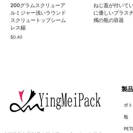
200グラムスクリューア
ねじ蓋が付いて
ルミジャー浅いラウンド
に優しいプラス
スクリュートップシーム
燭の瓶の容器
レス錫
$
0.40
製
ボト
瓶
PE