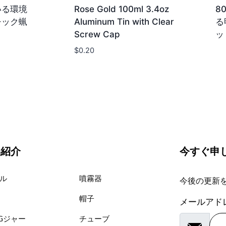
いる環境
Rose Gold 100ml 3.4oz
8
チック蝋
Aluminum Tin with Clear
る
Screw Cap
ッ
$
0.20
品紹介
今すぐ申
ル
噴霧器
今後の更新
帽子
メールアド
TGジャー
チューブ