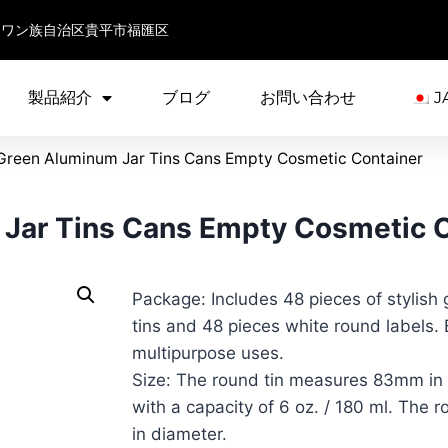
チワン族自治区貴平市福匯区
製品紹介
ブログ
お問い合わせ
J
Green Aluminum Jar Tins Cans Empty Cosmetic Container
Jar Tins Cans Empty Cosmetic C
Package: Includes 48 pieces of stylish
tins and 48 pieces white round labels.
multipurpose uses.
Size: The round tin measures 83mm in
with a capacity of 6 oz. / 180 ml. The
in diameter.