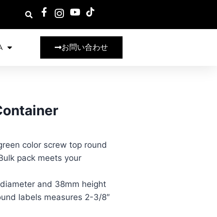
A
お問い合わせ
ontainer
 green color screw top round
 Bulk pack meets your
 diameter and 38mm height
 round labels measures 2-3/8″