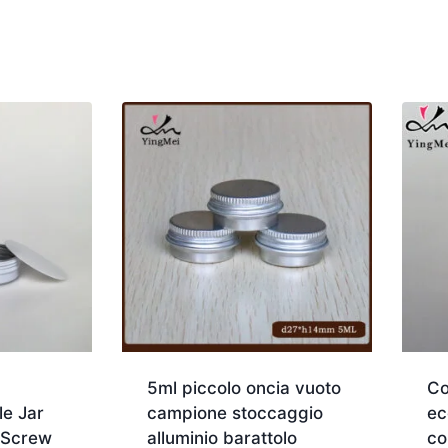
5ml piccolo oncia vuoto
Co
e Jar
campione stoccaggio
ec
 Screw
alluminio barattolo
co