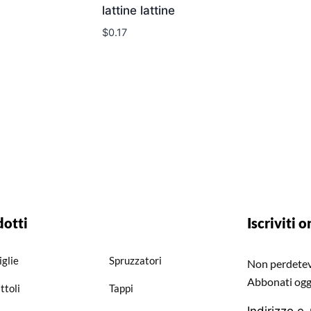
lattine lattine
$
0.17
dotti
Iscriviti o
iglie
Spruzzatori
Non perdetevi
Abbonati ogg
ttoli
Tappi