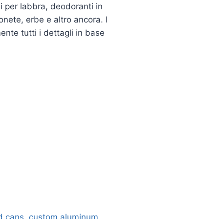
i per labbra, deodoranti in
monete, erbe e altro ancora. I
nte tutti i dettagli in base
d cans
,
custom aluminum