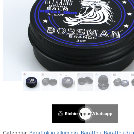
Richiesta
Oppure
Whatsapp
Categoria:
Barattoli in alluminio
,
Barattoli
,
Barattoli di 