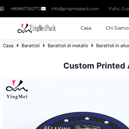
+8618617362772
info@yingmeipack.com
Fufui, Gu
Casa
Chi Siamo
Casa
Barattoli
Barattoli di metallo
Barattoli in all
Custom Printed 