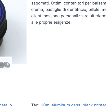
sagomati. Ottimi contenitori per balsam
crema, pastiglie di dentifricio, pillole, 
clienti possono personalizzare ulteriorme
alle proprie esigenze.
metallo
Tag:
60ml aluminum cans
,
black printe