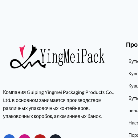
Про
Бут
Кув
Кув
Компания Guiping Yingmei Packaging Products Co.,
Бут
Ltd. в основном занимается производством
различных упаковочных контейнеров,
пен
упаковочных коробок, алюминиевых банок.
Нас
Пор