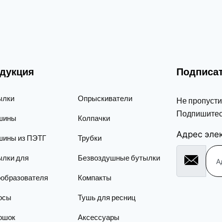
дукция
Подписат
ылки
Опрыскиватели
Не пропусти
Подпишитес
шины
Колпачки
Адрес эле
шины из ПЭТГ
Трубки
ылки для
Безвоздушные бутылки
ообразователя
Компакты
осы
Тушь для ресниц
ошок
Аксессуары