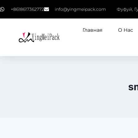
+8618617362772
info@yingmeipack.com
Фуфуй, Г
Главная
О Нас
s