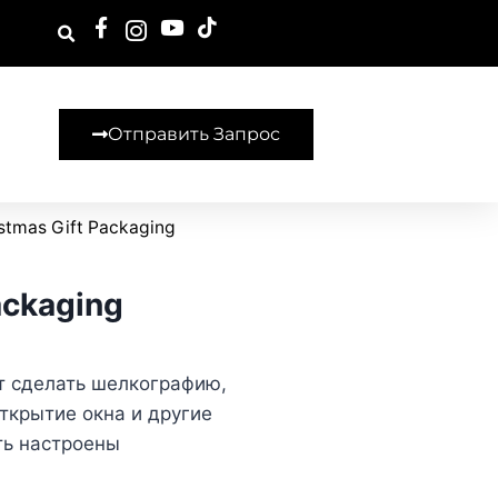
Отправить Запрос
stmas Gift Packaging
ackaging
т сделать шелкографию,
открытие окна и другие
ть настроены