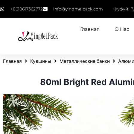
+8618617362772
info@yingmeipack.com
Фуфуй, Г
Главная
О Нас
Главная
Кувшины
Металлические банки
Алюми
80ml Bright Red Alumi