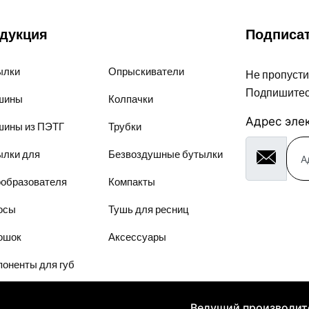
дукция
Подписат
ылки
Опрыскиватели
Не пропусти
Подпишитес
шины
Колпачки
Адрес эле
шины из ПЭТГ
Трубки
ылки для
Безвоздушные бутылки
ообразователя
Компакты
осы
Тушь для ресниц
ошок
Аксессуары
оненты для губ
Ведущий производите