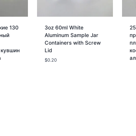
кие 130
3oz 60ml White
25
еный
Aluminum Sample Jar
пр
Containers with Screw
пл
 кувшин
Lid
ко
а
ал
$
0.20