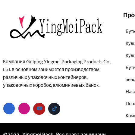
Про
Бут
Кув
Кув
Компания Guiping Yingmei Packaging Products Co.,
Бут
Ltd. в основном занимается производством
различных упаковочных контейнеров,
пен
упаковочных коробок, алюминиевых банок.
Нас
Пор
Комп
©2022. Yingmei Pack. Все права защищены.