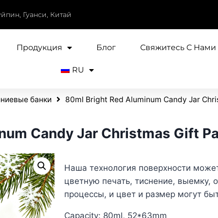
уйпин, Гуанси, Китай
Продукция
Блог
Свяжитесь С Нами
RU
ниевые банки
80ml Bright Red Aluminum Candy Jar Chri
num Candy Jar Christmas Gift P
Наша технология поверхности може
цветную печать, тиснение, выемку, 
процессы, и цвет и размер могут бы
Capacity: 80ml, 52*63mm