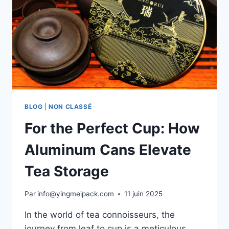
BLOG
|
NON CLASSÉ
For the Perfect Cup: How
Aluminum Cans Elevate
Tea Storage
Par
info@yingmeipack.com
11 juin 2025
In the world of tea connoisseurs, the
journey from leaf to cup is a meticulous