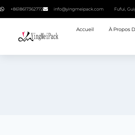
+8618617362772
info@yingmeipack.com
Fufui, Gu
Accueil
À Propos 