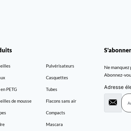
duits
S'abonne
eilles
Pulvérisateurs
Ne manquez p
Abonnez-vous
aux
Casquettes
Adresse él
 en PETG
Tubes
eilles de mousse
Flacons sans air
pes
Compacts
dre
Mascara