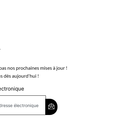
r
as nos prochaines mises à jour !
 dès aujourd'hui !
ectronique