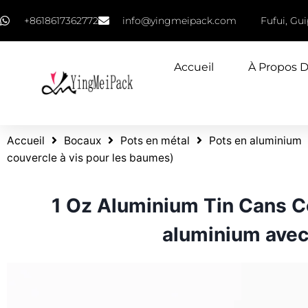
+8618617362772
info@yingmeipack.com
Fufui, Gu
Accueil
À Propos 
Accueil
Bocaux
Pots en métal
Pots en aluminium
couvercle à vis pour les baumes)
1 Oz Aluminium Tin Cans Co
aluminium avec