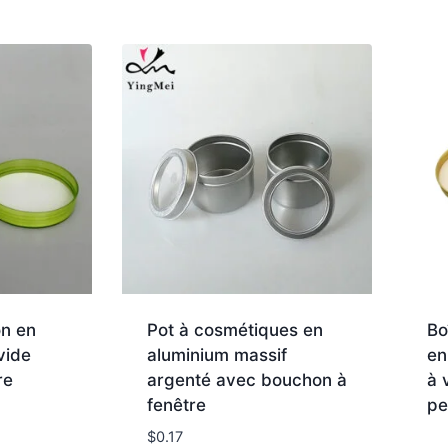
on en
Pot à cosmétiques en
Bo
vide
aluminium massif
en
re
argenté avec bouchon à
à 
fenêtre
pe
$
0.17