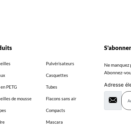
duits
S'abonne
eilles
Pulvérisateurs
Ne manquez p
Abonnez-vous
aux
Casquettes
Adresse él
 en PETG
Tubes
eilles de mousse
Flacons sans air
pes
Compacts
dre
Mascara