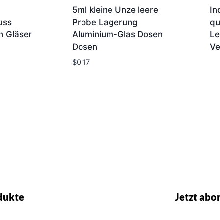
5ml kleine Unze leere
In
uss
Probe Lagerung
qu
n Gläser
Aluminium-Glas Dosen
Le
Dosen
Ve
$
0.17
dukte
Jetzt abo