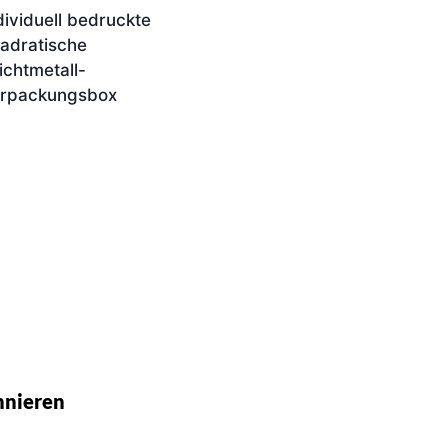
dividuell bedruckte
adratische
ichtmetall-
rpackungsbox
nnieren