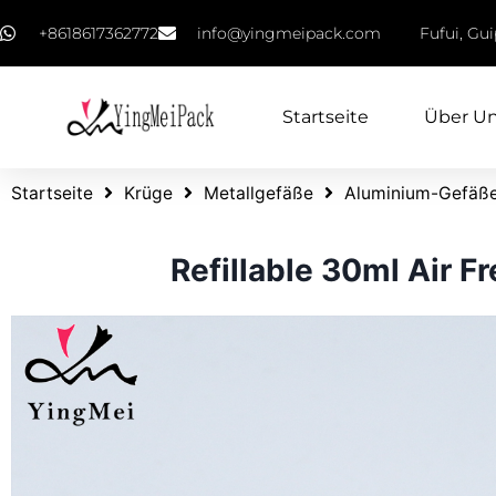
+8618617362772
info@yingmeipack.com
Fufui, Gu
Startseite
Über U
Startseite
Krüge
Metallgefäße
Aluminium-Gefäß
Refillable 30ml Air F