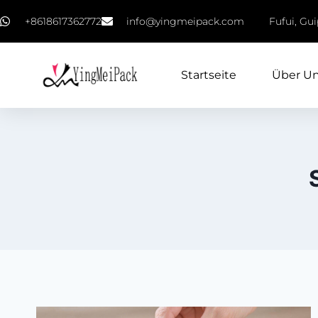
+8618617362772
info@yingmeipack.com
Fufui, Gu
Startseite
Über U