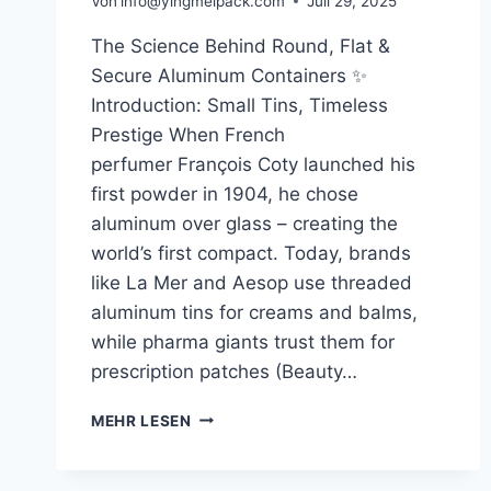
Von
info@yingmeipack.com
Juli 29, 2025
The Science Behind Round, Flat &
Secure Aluminum Containers ✨
Introduction: Small Tins, Timeless
Prestige When French
perfumer François Coty launched his
first powder in 1904, he chose
aluminum over glass – creating the
world’s first compact. Today, brands
like La Mer and Aesop use threaded
aluminum tins for creams and balms,
while pharma giants trust them for
prescription patches (Beauty…
MEHR LESEN