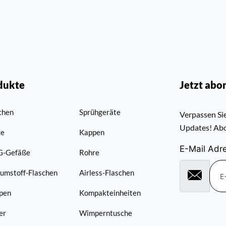
dukte
Jetzt abo
chen
Sprühgeräte
Verpassen Sie
Updates! Abo
ge
Kappen
E-Mail Adr
G-Gefäße
Rohre
umstoff-Flaschen
Airless-Flaschen
pen
Kompakteinheiten
er
Wimperntusche