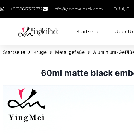
+8618617362772
info@yingmeipack.com
Fufui, Gu
Startseite
Über U
Startseite
Krüge
Metallgefäße
Aluminium-Gefäß
60ml matte black emb