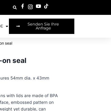
Senden Sie Ihre
DE
Anfrage
on seal
-on seal
asures 54mm dia. x 43mm
ans with lids are made of BPA
urface, embossed pattern on
weight yet durable, can