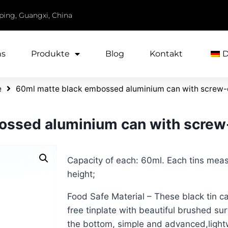
iping, Guangxi, China
ns
Produkte
Blog
Kontakt
e
60ml matte black embossed aluminium can with screw-
ossed aluminium can with screw
Capacity of each: 60ml. Each tins me
height;
Food Safe Material – These black tin c
free tinplate with beautiful brushed s
the bottom, simple and advanced,light