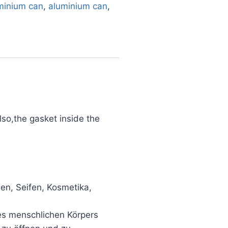
minium can
,
aluminium can
,
lso,the gasket inside the
en, Seifen, Kosmetika,
es menschlichen Körpers