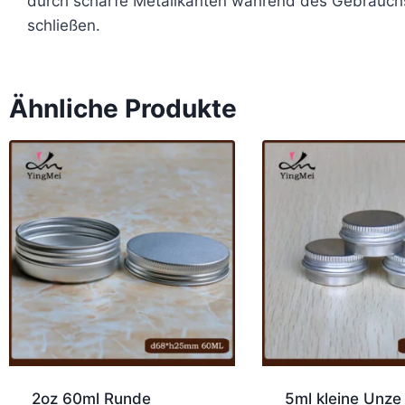
durch scharfe Metallkanten während des Gebrauchs 
schließen.
Ähnliche Produkte
2oz 60ml Runde
5ml kleine Unze 